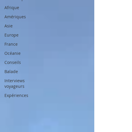
Afrique
Amériques
Asie
Europe
France
Océanie
Conseils
Balade
Interviews
voyageurs
Expériences