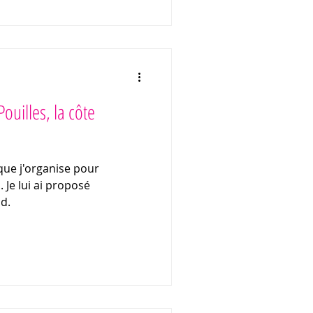
etrouvez dans cet article
sses de charme et nos
ouilles, la côte
que j'organise pour
. Je lui ai proposé
ud.