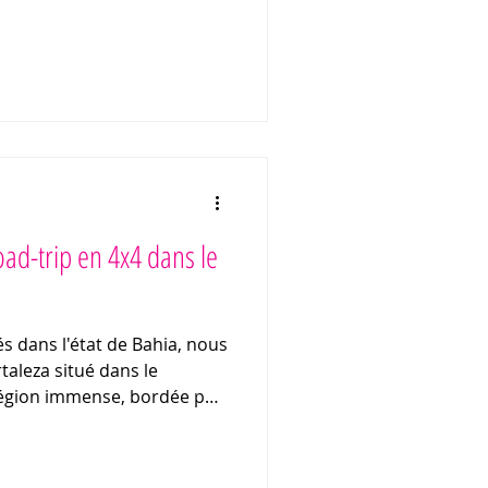
Road-trip en 4x4 dans le
s dans l'état de Bahia, nous
taleza situé dans le
région immense, bordée par
3000 km2 de plages
 de sable et de falaises !
aventure ? Vous recherchez