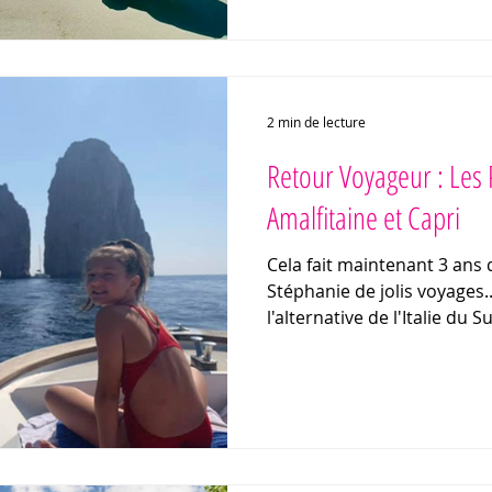
des paysages inattendus ? Le Nordeste du Brésil saura
répondre à vos attentes ! R
notre itinéraire, nos adre
conseils pour v
2 min de lecture
Retour Voyageur : Les P
Amalfitaine et Capri
Cela fait maintenant 3 ans 
Stéphanie de jolis voyages..
l'alternative de l'Italie du S