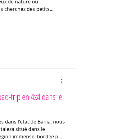
eux de nature ou
us cherchez des petits
és et une ambiance chic et
la destination de
le une magnifique ville
colorées, sa végétation et
ment rejoindre Pipa et
aire sur place ? Quelles sont
Road-trip en 4x4 dans le
s dans l'état de Bahia, nous
taleza situé dans le
région immense, bordée par