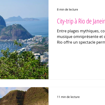
8 min de lecture
City-trip à Rio de Janei
Entre plages mythiques, co
musique omniprésente et do
Rio offre un spectacle perm
marqué, c’est ce contraste 
ville : ici, les montagnes pl
forêt s’invite en plein cœur
11 min de lecture