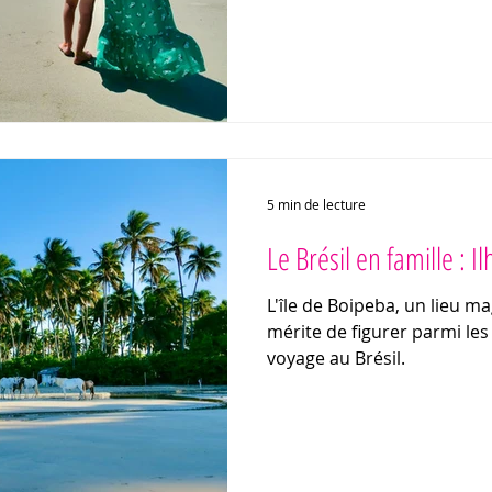
l'Atlantique offre plus de 
sauvages, d'immenses dunes
Vous souhaitez partir à l'
des paysages inattendus ? Le Nordeste du Brésil saura
répondre à vos attentes ! R
notre itinéraire, nos adre
conseils pour v
5 min de lecture
Le Brésil en famille : 
L'île de Boipeba, un lieu 
mérite de figurer parmi les 
voyage au Brésil.