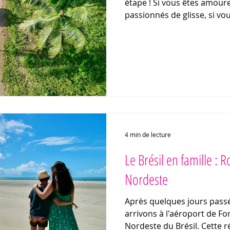
étape ! Si vous êtes amour
passionnés de glisse, si vo
restaurants, des bars anim
bohème, Praia da Pipa est 
rêve...Olinda est quant à el
coloniale avec ses maisons 
ses églises baroques ! Com
Olinda ? Quelles activités f
les bonnes adresses ? Je v
4 min de lecture
Le Brésil en famille : 
Nordeste
Après quelques jours passé
arrivons à l'aéroport de For
Nordeste du Brésil. Cette 