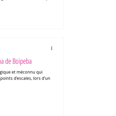
3000 km2 de plages
 de sable et de falaises !
aventure ? Vous recherchez
etrouvez dans cet article
sses de charme et nos
Ilha de Boipeba
magique et méconnu qui
points d’escales, lors d’un