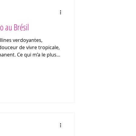
ro au Brésil
llines verdoyantes,
uceur de vivre tropicale,
anent. Ce qui m’a le plus
unique entre la nature et la
ongent dans l’océan et la
 de la métropole.