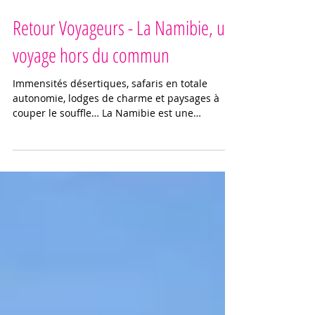
4 min de lecture
Retour Voyageurs - La Namibie, un
voyage hors du commun
Immensités désertiques, safaris en totale
autonomie, lodges de charme et paysages à
couper le souffle… La Namibie est une
destination qui ne laisse personne indifférent.
Après avoir confié à Book de Voyage
l'organisation de son itinéraire 100 % sur
mesure, Benjamin est parti seul faire ce road-
trip, il a accepté de partager son expérience.