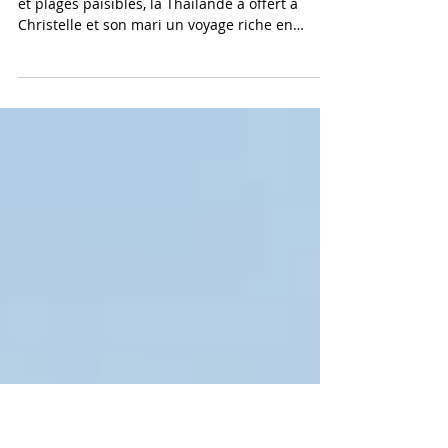
voyage entre immersion culturelle,
nature et émerveillement
Entre effervescence urbaine, nature luxuriante
et plages paisibles, la Thaïlande a offert à
Christelle et son mari un voyage riche en
contrastes et en émotions. De l’animation de
Bangkok à l’authenticité de Phattalung,
jusqu’aux paysages idylliques de Krabi, leur
itinéraire a été pensé comme une véritable
immersion, mêlant découvertes culturelles,
moments de partage et instants de détente.