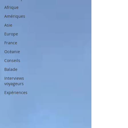
Afrique
Amériques
Asie
Europe
France
Océanie
Conseils
Balade
Interviews
voyageurs
Expériences