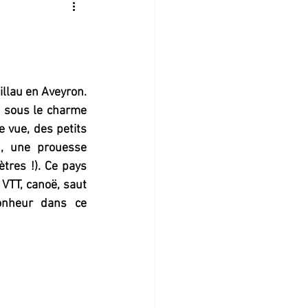
llau en Aveyron. 
 sous le charme 
 vue, des petits 
u, une prouesse 
tres !). Ce pays 
VTT, canoë, saut 
onheur dans ce 