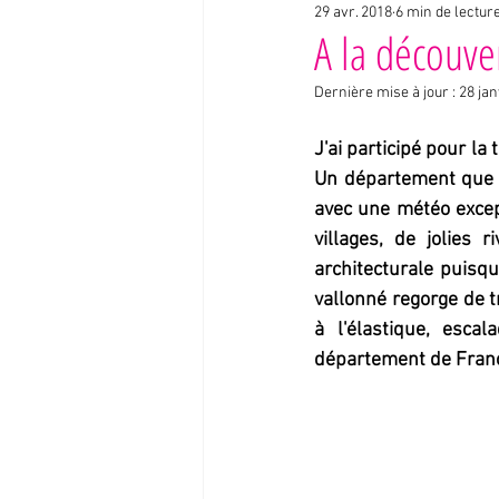
29 avr. 2018
6 min de lectur
Interviews voyageurs
Expérienc
A la découve
Dernière mise à jour :
28 jan
J'ai participé pour la
Un département que j
avec une météo except
villages, de jolies 
architecturale puisqu
vallonné regorge de tr
à l'élastique, esca
département de France