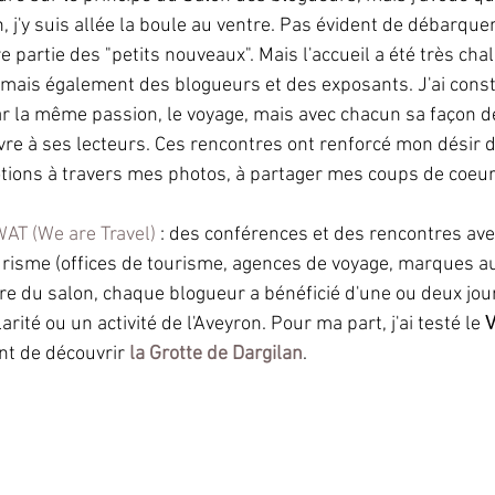
, j'y suis allée la boule au ventre. Pas évident de débarque
 partie des "petits nouveaux". Mais l'accueil a été très cha
n mais également des blogueurs et des exposants. J'ai cons
r la même passion, le voyage, mais avec chacun sa façon de 
vivre à ses lecteurs. Ces rencontres ont renforcé mon désir 
ions à travers mes photos, à partager mes coups de coeur
AT (We are Travel) 
: des conférences et des rencontres ave
risme (offices de tourisme, agences de voyage, marques a
adre du salon, chaque blogueur a bénéficié d'une ou deux jo
rité ou un activité de l'Aveyron. Pour ma part, j'ai testé le 
V
t de découvrir 
la Grotte de Dargilan
. 