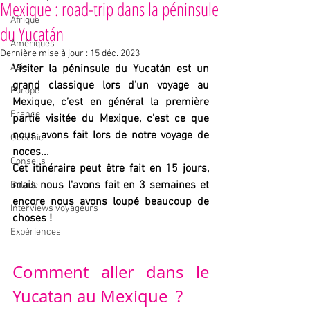
Mexique : road-trip dans la péninsule
Afrique
du Yucatán
Amériques
Dernière mise à jour :
15 déc. 2023
Asie
Visiter la péninsule du Yucatán est un 
grand classique lors d’un voyage au 
Europe
Mexique, c’est en général la première 
France
partie visitée du Mexique, c'est ce que 
nous avons fait lors de notre voyage de 
Océanie
noces...
Conseils
Cet itinéraire peut être fait en 15 jours, 
mais nous l'avons fait en 3 semaines et 
Balade
encore nous avons loupé beaucoup de 
Interviews voyageurs
choses !
Expériences
Comment aller dans le 
Yucatan au Mexique  ?