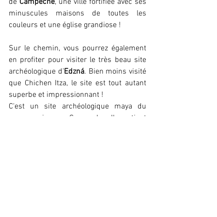
de 
Campeche
, une ville fortifiée avec ses 
minuscules maisons de toutes les 
couleurs et une église grandiose !
Sur le chemin, vous pourrez également 
en profiter pour visiter le très beau site 
archéologique d’
Edzná
. Bien moins visité 
que Chichen Itza, le site est tout autant 
superbe et impressionnant !
C'est un site archéologique maya du 
puuc ancien au Campeche. Il contient 
l'un des rares exemples au Yucatán de 
pyramide maya dont les étages sont 
pourvus de chambres voûtées.
Nous étions seuls face aux iguanes qui 
ont envahis les lieux !