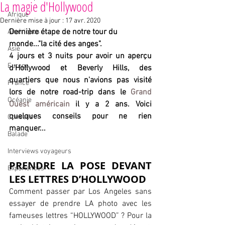
La magie d'Hollywood
Afrique
Dernière mise à jour :
17 avr. 2020
Dernière étape de notre tour du 
Amériques
monde..."la cité des anges".
Asie
4 jours et 3 nuits pour avoir un aperçu 
Europe
d'Hollywood et Beverly Hills, des 
quartiers que nous n'avions pas visité 
France
lors de notre road-trip dans le 
Grand 
Océanie
Ouest américain
 il y a 2 ans. Voici 
quelques conseils pour ne rien 
Conseils
manquer...
Balade
Interviews voyageurs
PRENDRE LA POSE DEVANT 
Expériences
LES LETTRES D’HOLLYWOOD
Comment passer par Los Angeles sans 
essayer de prendre LA photo avec les 
fameuses lettres “HOLLYWOOD” ? Pour la 