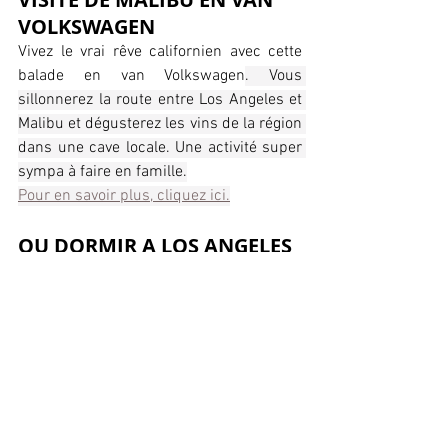
VOLKSWAGEN
Vivez le vrai rêve californien avec cette 
balade en van Volkswagen
. Vous 
sillonnerez la route entre Los Angeles et 
Malibu et dégusterez les vins de la région 
dans une cave locale. Une activité super 
sympa à faire en famille.
Pour en savoir plus, cliquez ici.
OU DORMIR A LOS ANGELES 
?
Nous logions au 
Andaz West Hollywood,
un hôtel mythique juché sur les collines 
de West Hollywood. La décoration est 
contemporaine et vous pourrez 
contempler des oeuvres d'artistes 
locaux. Sa piscine sur le toit, avec sa vue 
panoramique sur la ville, les collines 