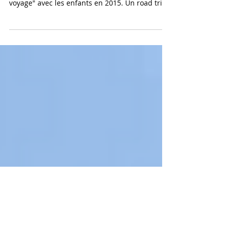
voyages...
LE GRAND OUEST AMERICAIN C'est un voyage
qui a bouleversé nos vies, le premier "grand
voyage" avec les enfants en 2015. Un road trip
de...