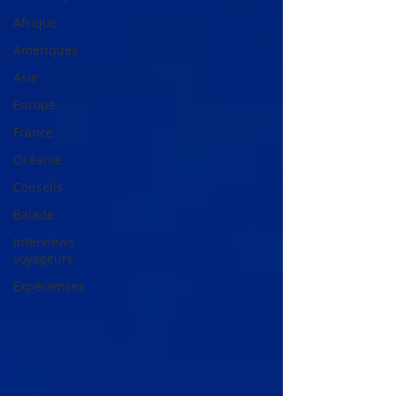
Afrique
Amériques
Asie
Europe
France
Océanie
Conseils
Balade
Interviews
voyageurs
Expériences