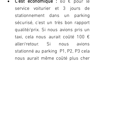
C'est économique : 
60 € pour le 
service voiturier et 3 jours de 
stationnement dans un parking 
sécurisé, c'est un très bon rapport 
qualité/prix. Si nous avions pris un 
taxi, cela nous aurait coûté 100 € 
aller/retour. Si nous avions 
stationné au parking  P1, P2, P3 cela 
nous aurait même coûté plus cher 
sans le service voiturier.  
C'est confortable : 
Si votre vol a du 
retard, pas d’inquiétude, Blue Valet 
suit l’évolution de votre arrivée. Et 
évidemment cela vous permet 
également de gagner du temps au 
départ et à l'arrivée. 
OU TROUVER LE SERVICE 
BLUE VALET ?