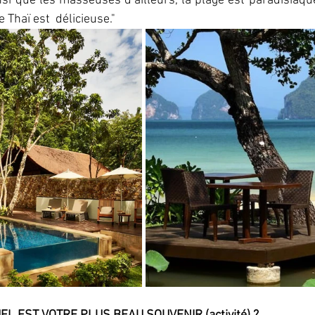
nsi que les masseuses d’ailleurs, la plage est paradisiaq
e Thaï est  délicieuse."