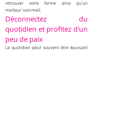
retrouver votre forme ainsi qu'un 
meilleur sommeil.
Déconnectez du 
quotidien et profitez d'un 
peu de paix
Le quotidien peut souvent être épuisant 
sur le plan physique et moral et cela 
augmente souvent en hiver. Face à cela, il 
ne faut pas hésiter à 
déconnecter le 
temps d'un week-end dans un hôtel avec 
spa
. Pour commencer, faites une digital 
detox et mettez de côté les réseaux 
sociaux ainsi que les nouvelles 
technologies. Cela vous donnera 
l'occasion de vous concentrer sur vous et 
d'affronter par la même occasion la peur 
de rester inactif.