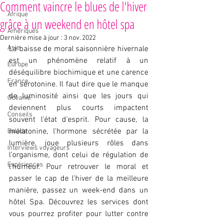
Comment vaincre le blues de l'hiver
Afrique
grâce à un weekend en hôtel spa
Amériques
Dernière mise à jour :
3 nov. 2022
Asie
La baisse de moral saisonnière hivernale 
est un phénomène relatif à un 
Europe
déséquilibre biochimique et une carence 
France
en sérotonine. Il faut dire que le manque 
de luminosité ainsi que les jours qui 
Océanie
deviennent plus courts impactent 
Conseils
souvent l'état d'esprit. Pour cause, la 
mélatonine, l'hormone sécrétée par la 
Balade
lumière, joue plusieurs rôles dans 
Interviews voyageurs
l'organisme, dont celui de régulation de 
Expériences
l'humeur. Pour retrouver le moral et 
passer le cap de l'hiver de la meilleure 
manière, passez un week-end dans un 
hôtel Spa. Découvrez les services dont 
vous pourrez profiter pour lutter contre 