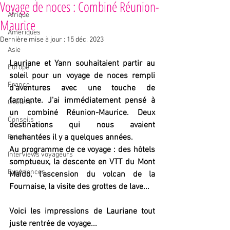
Voyage de noces : Combiné Réunion-
Afrique
Maurice
Amériques
Dernière mise à jour :
15 déc. 2023
Asie
Lauriane et Yann souhaitaient partir au 
Europe
soleil pour un voyage de noces rempli 
France
d'aventures avec une touche de 
farniente. J'ai immédiatement pensé à 
Océanie
un combiné Réunion-Maurice. Deux 
Conseils
destinations qui nous avaient 
enchantées il y a quelques années.
Balade
Au programme de ce voyage : des hôtels 
Interviews voyageurs
somptueux, la descente en VTT du Mont 
Expériences
Maïdo, l'ascension du volcan de la 
Fournaise, la visite des grottes de lave...
Voici les impressions de Lauriane tout 
juste rentrée de voyage...