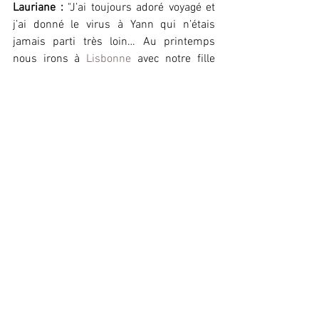
Lauriane : 
"J’ai toujours adoré voyagé et 
j’ai donné le virus à Yann qui n’étais 
jamais parti très loin… Au printemps 
nous irons à 
Lisbonne
 avec notre fille 
cette fois. Nous ne manquerons pas de 
suivre tes recommandations d'ailleurs :) 
On a fait une liste de toutes les 
destinations qui nous font envie… on a 
de quoi tenir jusqu’à nos vieux jours ".
Bookdevoyage : Pourquoi avoir choisi 
Book de voyage pour organiser ce séjour 
?
Lauriane : 
"Les photos de tes récits nous 
faisaient tellement envie et puis tes bons 
plans et petits conseils pour bien 
organiser notre séjour. On organise notre 
voyage en fonction de nos envies et c’est 