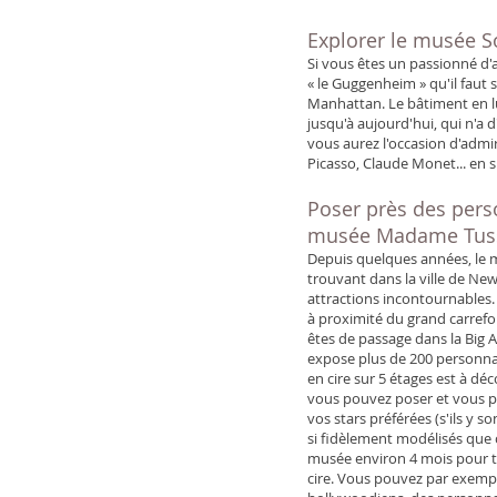
Explorer le musée 
Si vous êtes un passionné 
« le Guggenheim » qu'il faut 
Manhattan. Le bâtiment en lu
jusqu'à aujourd'hui, qui n'a d
vous aurez l'occasion d'admi
Picasso, Claude Monet... en 
Poser près des pers
musée Madame Tus
Depuis quelques années, le
trouvant dans la ville de New
attractions incontournables. 
à proximité du grand carrefo
êtes de passage dans la Big 
expose plus de 200 personn
en cire sur 5 étages est à dé
vous pouvez poser et vous p
vos stars préférées (s'ils y son
si fidèlement modélisés que 
musée environ 4 mois pour 
cire. Vous pouvez par exempl