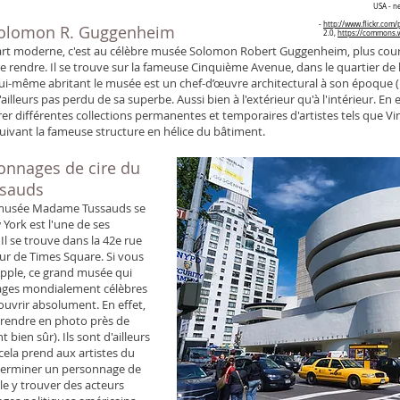
USA - n
-
http://www.flickr.co
Solomon R. Guggenheim
2.0,
https://commons.
d'art moderne, c'est au célèbre musée Solomon Robert Guggenheim, plus c
se rendre. Il se trouve sur la fameuse Cinquième Avenue, dans le quartier de 
i-même abritant le musée est un chef-d’œuvre architectural à son époque (
'ailleurs pas perdu de sa superbe. Aussi bien à l'extérieur qu'à l'intérieur. En e
rer différentes collections permanentes et temporaires d'artistes tels que V
suivant la fameuse structure en hélice du bâtiment.
onnages de cire du
sauds
 musée Madame Tussauds se
 York est l'une de ses
Il se trouve dans la 42e rue
ur de Times Square. Si vous
Apple, ce grand musée qui
ages mondialement célèbres
couvrir absolument. En effet,
rendre en photo près de
t bien sûr). Ils sont d'ailleurs
cela prend aux artistes du
terminer un personnage de
e y trouver des acteurs