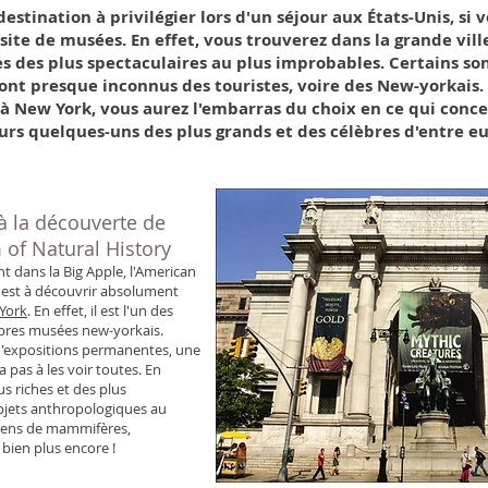
estination à privilégier lors d'un séjour aux États-Unis, si 
isite de musées. En effet, vous trouverez dans la grande vil
 des plus spectaculaires au plus improbables. Certains s
ont presque inconnus des touristes, voire des New-yorkais. Q
à New York, vous aurez l'embarras du choix en ce qui conce
leurs quelques-uns des plus grands et des célèbres d'entre eu
à la découverte de
of Natural History
t dans la Big Apple, l'American
est à découvrir absolument
York
. En effet, il est l'un des
èbres musées new-yorkais.
s d'expositions permanentes, une
a pas à les voir toutes. En
us riches et des plus
objets anthropologiques au
mens de mammifères,
t bien plus encore !