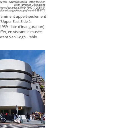
ew york - American Natural History Museum
Crédit : By Smart Destinations
m/photos/gocardusa/3792476001/
, CC BY-SA
wikimedia.org/w/index.php?curid=9834474
ouramment appelé seulement
l'Upper East Side à
1959, date d'inauguration)
ffet, en visitant le musée,
incent Van Gogh, Pablo