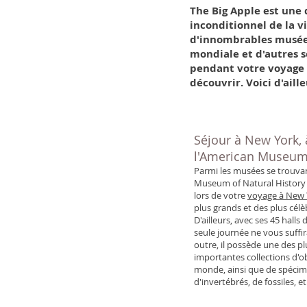
The Big Apple est une d
inconditionnel de la v
d'innombrables musées
mondiale et d'autres s
pendant votre voyage 
découvrir. Voici d'ail
Séjour à New York, 
l'American Museum 
Parmi les musées se trouvan
Museum of Natural History 
lors de votre
voyage à New 
plus grands et des plus cél
D'ailleurs, avec ses 45 hall
seule journée ne vous suffir
outre, il possède une des pl
importantes collections d'
monde, ainsi que de spéci
d'invertébrés, de fossiles, e