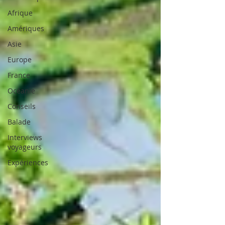
Afrique
Amériques
Asie
Europe
France
Océanie
Conseils
Balade
Interviews
voyageurs
Expériences